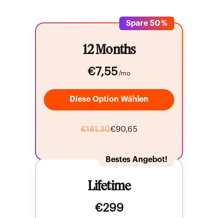
Spare 50 %
12 Months
€7,55
/mo
€181,30
€90,65
Bestes Angebot!
Lifetime
€299